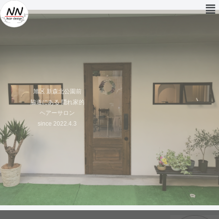
旭区 新森北公園前
脇道にある 隠れ家的
ヘアーサロン
since 2022.4.3